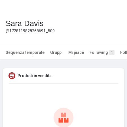
Sara Davis
@1728119828268691_509
Sequenza temporale
Gruppi
Mi piace
Following
Fol
1
Prodotti in vendita.