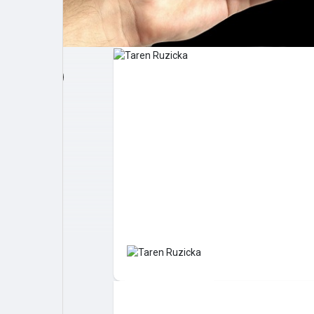
Post popolari
Giochi
Film
Lavori
offerte
finanziamenti