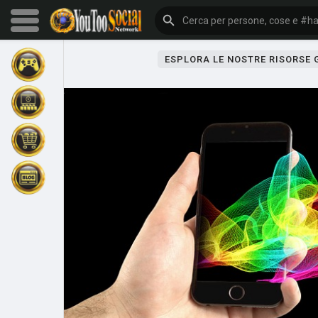
ESPLORA LE NOSTRE RISORSE
Sfoglia gli eventi
I miei eventi
Sfoglia gli articoli
Gli ultimi prodotti
Forum
Esplorare