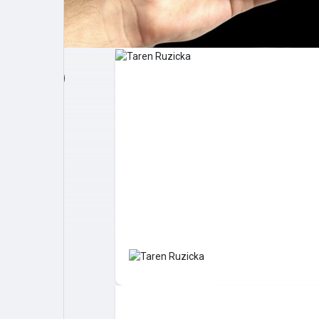
Post popolari
Giochi
Film
Lavori
offerte
finanziamenti