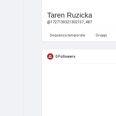
Taren Ruzicka
@1727130321302157_487
Sequenza temporale
Gruppi
0 Followers