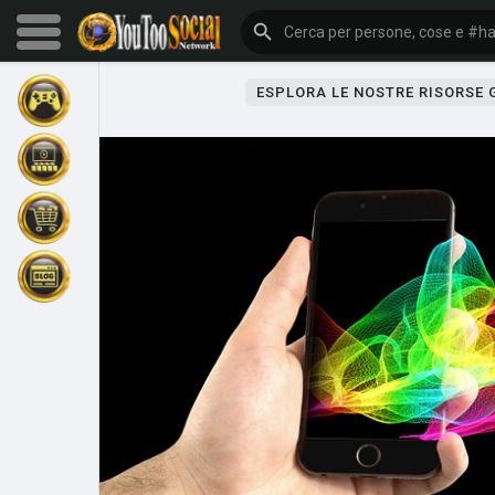
ESPLORA LE NOSTRE RISORSE
Sfoglia gli eventi
I miei eventi
Sfoglia gli articoli
Gli ultimi prodotti
Forum
Esplorare