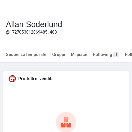
Allan Soderlund
@1727053812869485_483
Sequenza temporale
Gruppi
Mi piace
Following
Fol
1
Prodotti in vendita.