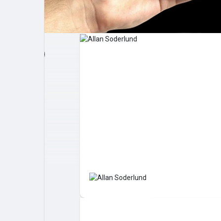
Post popolari
Giochi
Film
Lavori
offerte
finanziamenti