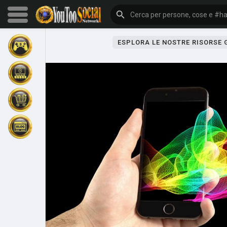
ESPLORA LE NOSTRE RISORSE
Sfoglia gli eventi
I miei eventi
Sfoglia gli articoli
Gli ultimi prodotti
Forum
Esplorare