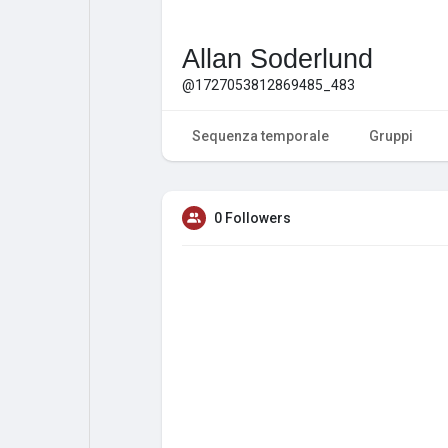
Allan Soderlund
@1727053812869485_483
Sequenza temporale
Gruppi
0 Followers