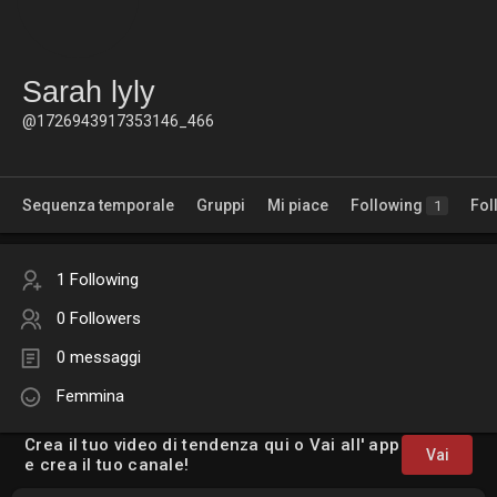
Sarah lyly
@1726943917353146_466
Sequenza temporale
Gruppi
Mi piace
Following
Fol
1
1 Following
0 Followers
0 messaggi
Femmina
Crea il tuo video di tendenza qui o Vai all' app
Vai
e crea il tuo canale!