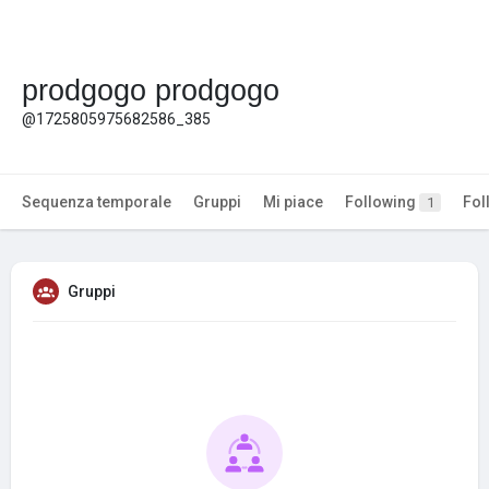
prodgogo prodgogo
@1725805975682586_385
Sequenza temporale
Gruppi
Mi piace
Following
Fol
1
Gruppi