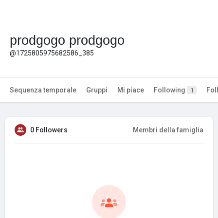
prodgogo prodgogo
@1725805975682586_385
Sequenza temporale
Gruppi
Mi piace
Following
Fol
1
0 Followers
Membri della famiglia