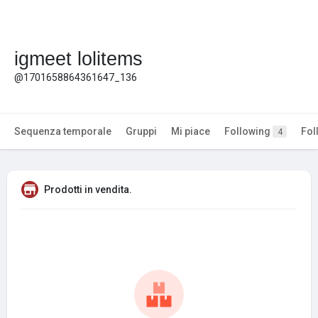
igmeet lolitems
@1701658864361647_136
Sequenza temporale
Gruppi
Mi piace
Following
Fol
4
Prodotti in vendita.