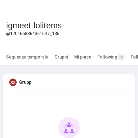
igmeet lolitems
@1701658864361647_136
Sequenza temporale
Gruppi
Mi piace
Following
Fol
4
Gruppi