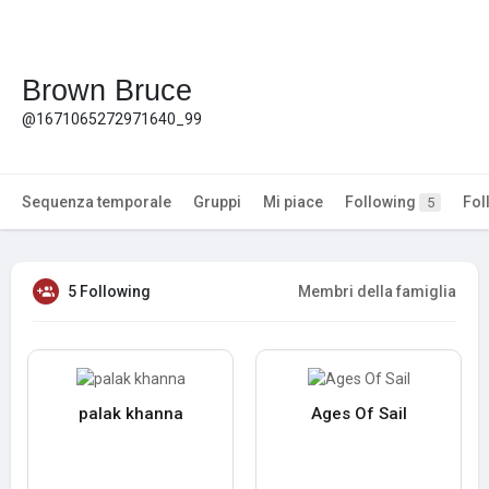
Brown Bruce
@1671065272971640_99
Sequenza temporale
Gruppi
Mi piace
Following
Fol
5
5 Following
Membri della famiglia
palak khanna
Ages Of Sail