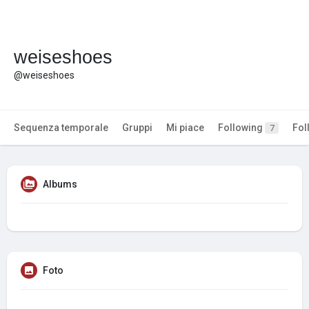
weiseshoes
@weiseshoes
Sequenza temporale
Gruppi
Mi piace
Following
Fol
7
Albums
Foto