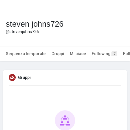
steven johns726
@stevenjohns726
Sequenza temporale
Gruppi
Mi piace
Following
Fol
7
Gruppi