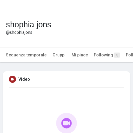
shophia jons
@shophiajons
Sequenza temporale
Gruppi
Mi piace
Following
Fol
5
Video