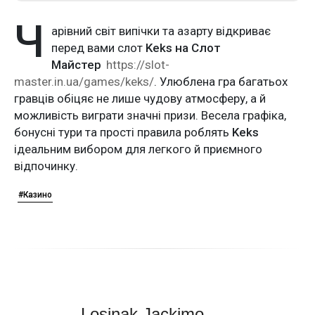
Ч
арівний світ випічки та азарту відкриває
перед вами слот
Keks на Слот
Майстер
https://slot-
master.in.ua/games/keks/
. Улюблена гра багатьох
гравців обіцяє не лише чудову атмосферу, а й
можливість виграти значні призи. Весела графіка,
бонусні тури та прості правила роблять
Keks
ідеальним вибором для легкого й приємного
відпочинку.
#Казино
Losinak Jackimo