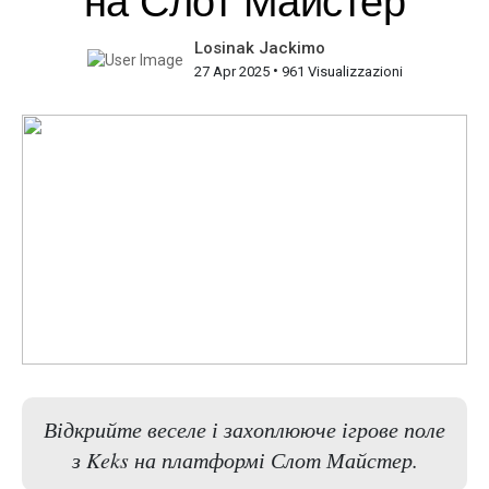
на Слот Майстер
Losinak Jackimo
•
27 Apr 2025
961 Visualizzazioni
Відкрийте веселе і захоплююче ігрове поле
з Keks на платформі Слот Майстер.