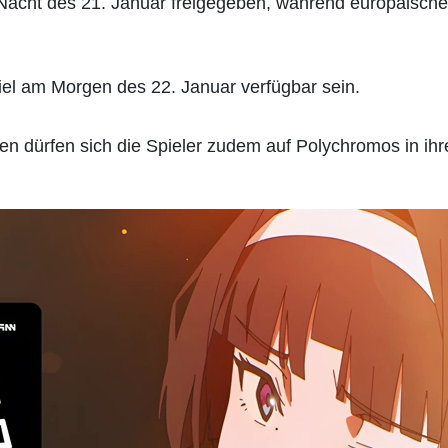
Nacht des 21. Januar freigegeben, während europäische
piel am Morgen des 22. Januar verfügbar sein.
n dürfen sich die Spieler zudem auf Polychromos in ih