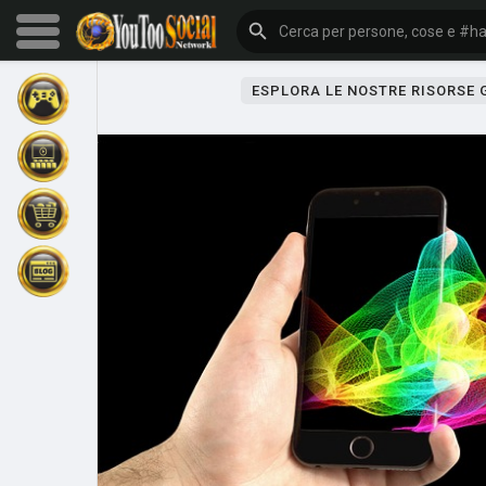
ESPLORA LE NOSTRE RISORSE
Sfoglia gli eventi
I miei eventi
Sfoglia gli articoli
Gli ultimi prodotti
Forum
Esplorare