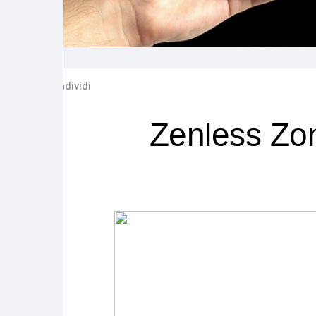
Post popolari
Giochi
Film
Lavori
Condividi
offerte
finanziamenti
Zenless Zon