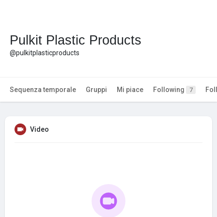
Pulkit Plastic Products
@pulkitplasticproducts
Sequenza temporale
Gruppi
Mi piace
Following
Fol
7
Video