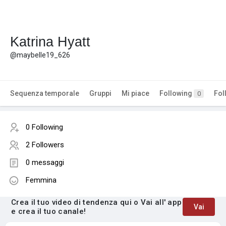
Katrina Hyatt
@maybelle19_626
Sequenza temporale
Gruppi
Mi piace
Following
Fol
0
0 Following
2 Followers
0 messaggi
Femmina
Crea il tuo video di tendenza qui o Vai all' app
Vai
e crea il tuo canale!