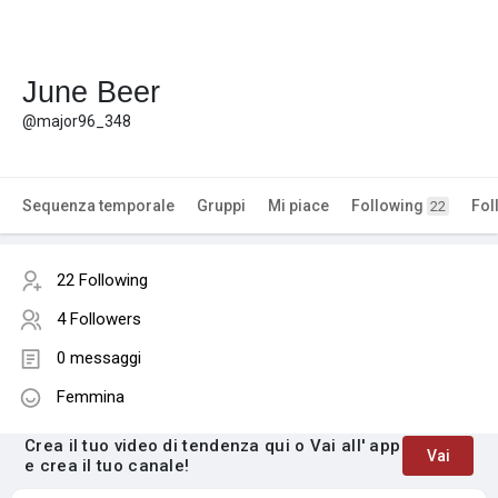
June Beer
@major96_348
Sequenza temporale
Gruppi
Mi piace
Following
Fol
22
22 Following
4 Followers
0 messaggi
Femmina
Crea il tuo video di tendenza qui o Vai all' app
Vai
e crea il tuo canale!