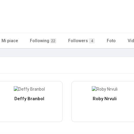
Mi piace
Following
Followers
Foto
Vi
22
4
Deffy Branbol
Roby Nrvuli