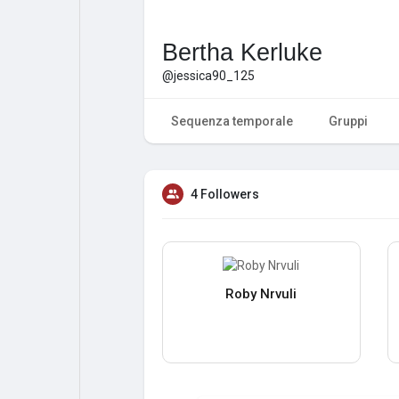
Bertha Kerluke
@jessica90_125
Sequenza temporale
Gruppi
4 Followers
Roby Nrvuli