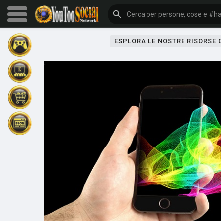
ESPLORA LE NOSTRE RISORSE
Sfoglia gli eventi
I miei eventi
Sfoglia gli articoli
Gli ultimi prodotti
Forum
Esplorare