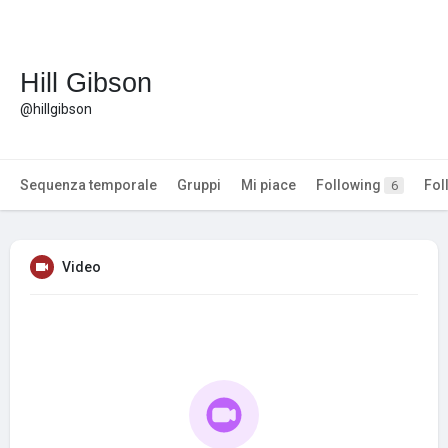
Hill Gibson
@hillgibson
Sequenza temporale
Gruppi
Mi piace
Following
Fol
6
Video