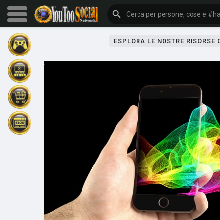
ESPLORA LE NOSTRE RISORSE
Sfoglia gli eventi
I miei eventi
Sfoglia gli articoli
Gli ultimi prodotti
Forum
Esplorare