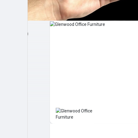
Post popolari
Giochi
Film
Lavori
offerte
finanziamenti