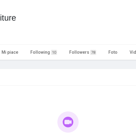
iture
Mi piace
Following
Followers
Foto
Vi
10
78