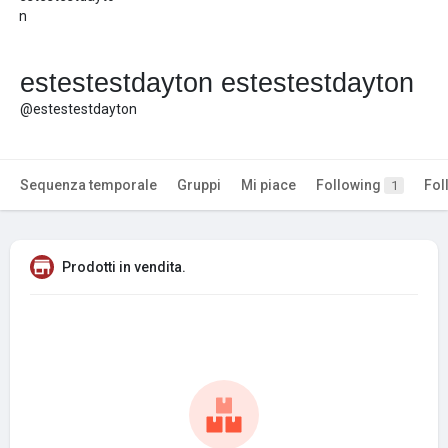
estestestdayton estestestdayton
@estestestdayton
Sequenza temporale
Gruppi
Mi piace
Following
Fol
1
Prodotti in vendita.