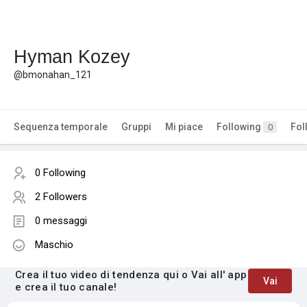
Hyman Kozey
@bmonahan_121
Sequenza temporale
Gruppi
Mi piace
Following
Fol
0
0 Following
2 Followers
0 messaggi
Maschio
Crea il tuo video di tendenza qui o Vai all' app
Vai
e crea il tuo canale!