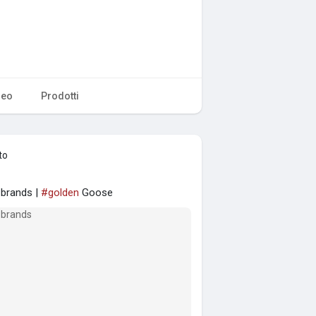
deo
Prodotti
to
 brands |
#golden
Goose