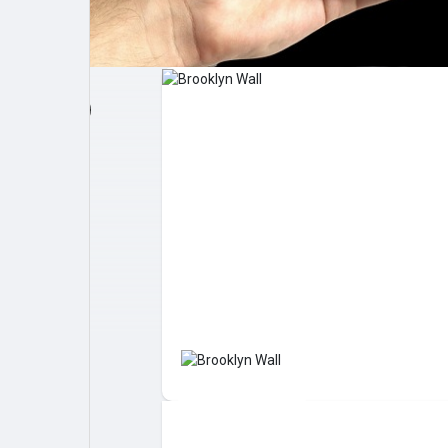
Post popolari
Giochi
Film
Lavori
offerte
finanziamenti