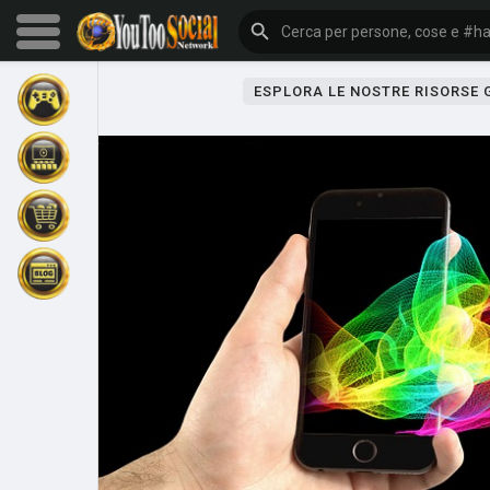
ESPLORA LE NOSTRE RISORSE
Sfoglia gli eventi
I miei eventi
Sfoglia gli articoli
Gli ultimi prodotti
Forum
Esplorare