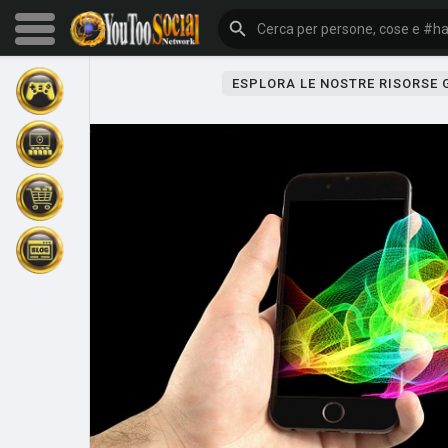
ESPLORA LE NOSTRE RISORSE
Sfoglia gli eventi
I miei eventi
Sfoglia gli articoli
Gli ultimi prodotti
Forum
Esplorare