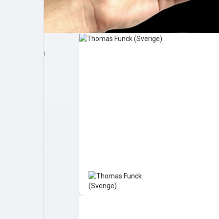
Post popolari
Giochi
Film
Lavori
offerte
finanziamenti