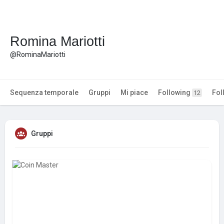
Romina Mariotti
@RominaMariotti
Sequenza temporale
Gruppi
Mi piace
Following
Fol
12
Gruppi