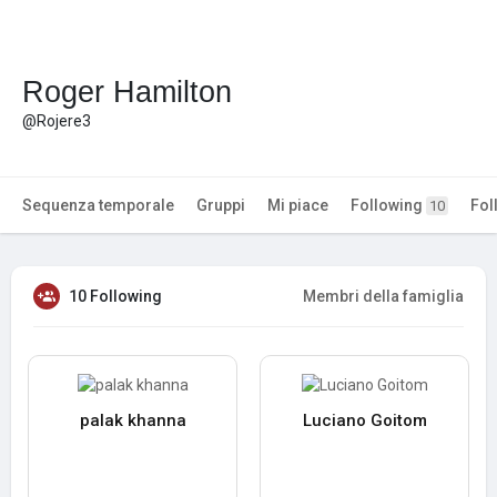
Roger Hamilton
@Rojere3
Sequenza temporale
Gruppi
Mi piace
Following
Fol
10
10 Following
Membri della famiglia
palak khanna
Luciano Goitom