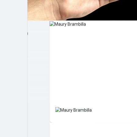
Post popolari
Giochi
Film
Lavori
offerte
finanziamenti