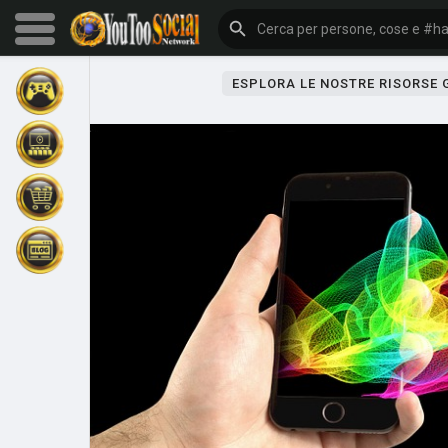
ESPLORA LE NOSTRE RISORSE
Sfoglia gli eventi
I miei eventi
Sfoglia gli articoli
Gli ultimi prodotti
Forum
Esplorare