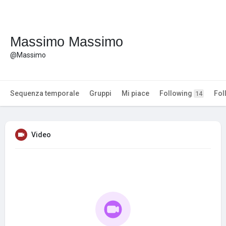
Massimo Massimo
@Massimo
Sequenza temporale
Gruppi
Mi piace
Following
Fol
14
Video