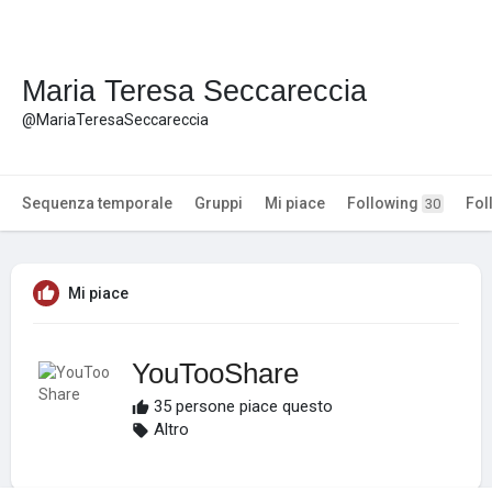
Maria Teresa Seccareccia
@MariaTeresaSeccareccia
Sequenza temporale
Gruppi
Mi piace
Following
Fol
30
Mi piace
YouTooShare
35 persone piace questo
Altro