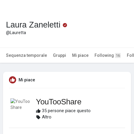
Laura Zaneletti
@Lauretta
Sequenza temporale
Gruppi
Mi piace
Following
Fol
16
Mi piace
YouTooShare
35 persone piace questo
Altro