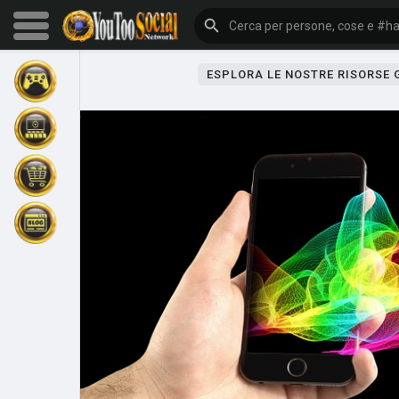
ESPLORA LE NOSTRE RISORSE
Sfoglia gli eventi
I miei eventi
Sfoglia gli articoli
Gli ultimi prodotti
Forum
Esplorare