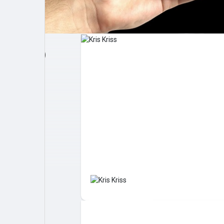
Post popolari
Giochi
Film
Lavori
offerte
finanziamenti