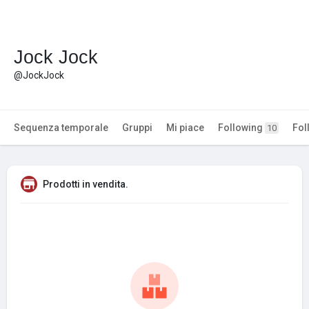
Jock Jock
@JockJock
Sequenza temporale
Gruppi
Mi piace
Following
Fol
10
Prodotti in vendita.