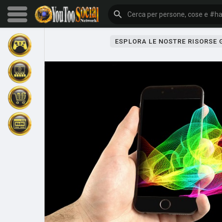
ESPLORA LE NOSTRE RISORSE
Sfoglia gli eventi
I miei eventi
Sfoglia gli articoli
Gli ultimi prodotti
Forum
Esplorare