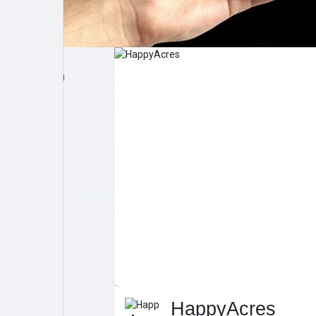
Post popolari
Giochi
Film
Lavori
offerte
finanziamenti
HappyAcres