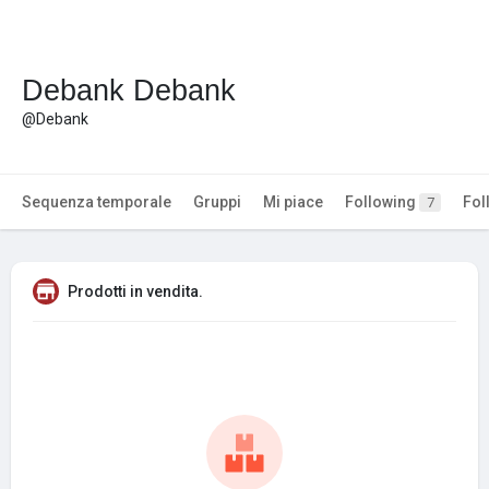
Debank Debank
@Debank
Sequenza temporale
Gruppi
Mi piace
Following
Fol
7
Prodotti in vendita.