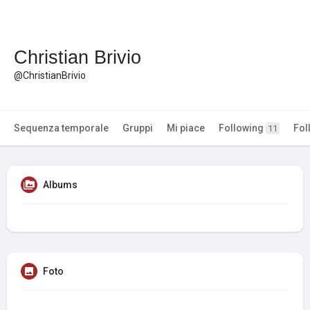
Christian Brivio
@ChristianBrivio
Sequenza temporale
Gruppi
Mi piace
Following
Fol
11
Albums
Foto