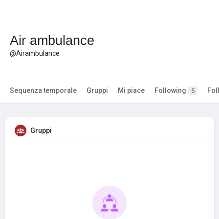
Air ambulance
@Airambulance
Sequenza temporale
Gruppi
Mi piace
Following
Fol
5
Gruppi