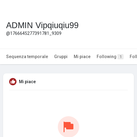
ADMIN Vipqiuqiu99
@1766645277391781_9309
Sequenza temporale
Gruppi
Mi piace
Following
Fol
1
Mi piace