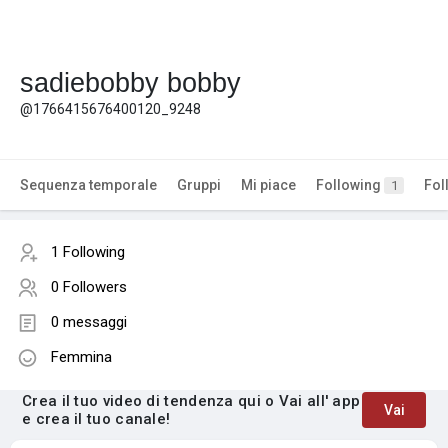
sadiebobby bobby
@1766415676400120_9248
Sequenza temporale
Gruppi
Mi piace
Following
Fol
1
1 Following
0 Followers
0 messaggi
Femmina
Crea il tuo video di tendenza qui o Vai all' app
Vai
e crea il tuo canale!