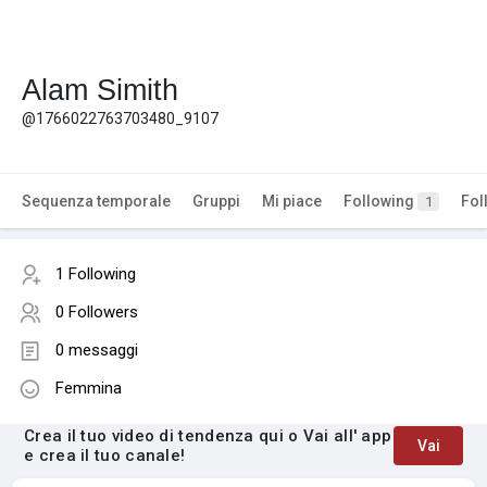
Alam Simith
@1766022763703480_9107
Sequenza temporale
Gruppi
Mi piace
Following
Fol
1
1 Following
0 Followers
0 messaggi
Femmina
Crea il tuo video di tendenza qui o Vai all' app
Vai
e crea il tuo canale!