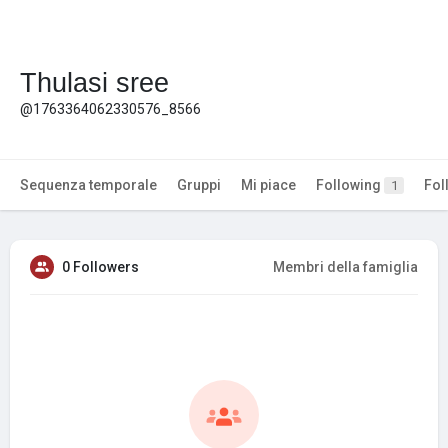
Thulasi sree
@1763364062330576_8566
Sequenza temporale
Gruppi
Mi piace
Following
Fol
1
0 Followers
Membri della famiglia