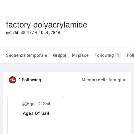
factory polyacrylamide
@1760500477701054_7848
Sequenza temporale
Gruppi
Mi piace
Following
Fol
1
1 Following
Membri della famiglia
Ages Of Sail