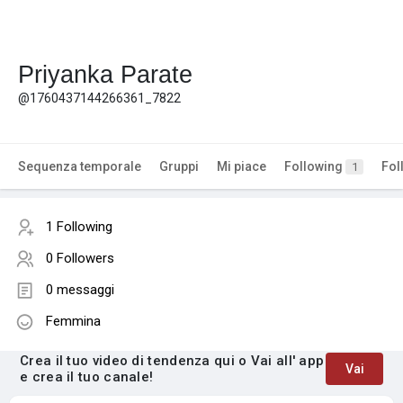
Priyanka Parate
@1760437144266361_7822
Sequenza temporale
Gruppi
Mi piace
Following
Fol
1
1 Following
0 Followers
0 messaggi
Femmina
Crea il tuo video di tendenza qui o Vai all' app
Vai
e crea il tuo canale!