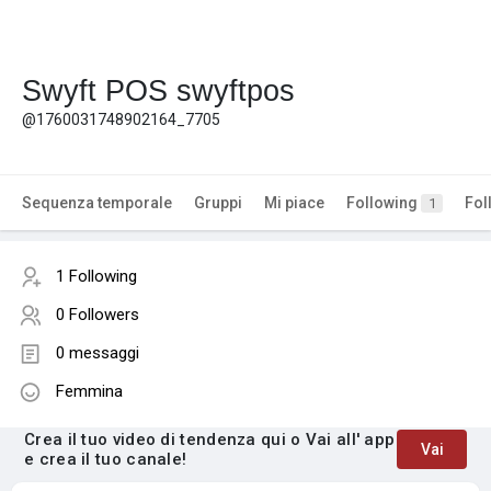
Swyft POS swyftpos
@1760031748902164_7705
Sequenza temporale
Gruppi
Mi piace
Following
Fol
1
1 Following
0 Followers
0 messaggi
Femmina
Crea il tuo video di tendenza qui o Vai all' app
Vai
e crea il tuo canale!