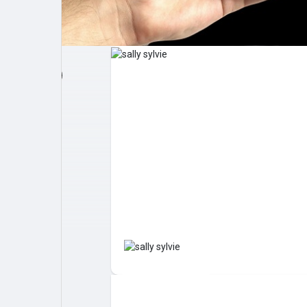
Post popolari
Giochi
Film
Lavori
offerte
finanziamenti