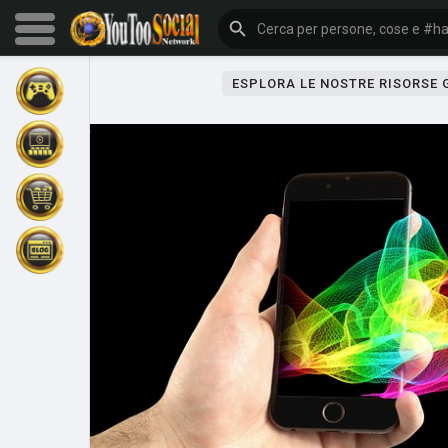
ESPLORA LE NOSTRE RISORSE
Sfoglia gli eventi
I miei eventi
Sfoglia gli articoli
Gli ultimi prodotti
Forum
Esplorare