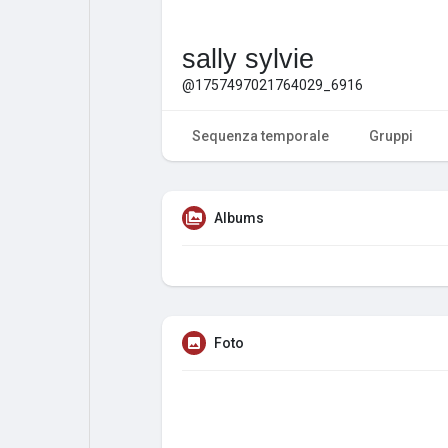
sally sylvie
@1757497021764029_6916
Sequenza temporale
Gruppi
Albums
Foto