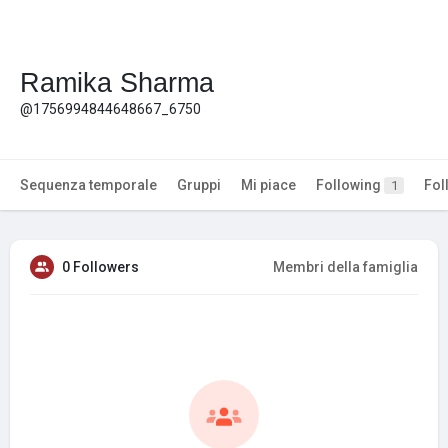
Ramika Sharma
@1756994844648667_6750
Sequenza temporale
Gruppi
Mi piace
Following
Fol
1
0 Followers
Membri della famiglia