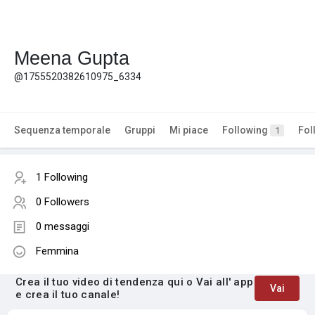
Meena Gupta
@1755520382610975_6334
Sequenza temporale
Gruppi
Mi piace
Following
Fol
1
1 Following
0 Followers
0 messaggi
Femmina
Crea il tuo video di tendenza qui o Vai all' app
Vai
e crea il tuo canale!