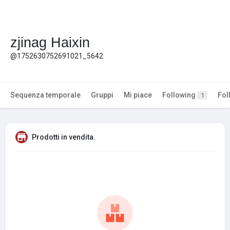
zjinag Haixin
@1752630752691021_5642
Sequenza temporale
Gruppi
Mi piace
Following
Fol
1
Prodotti in vendita.