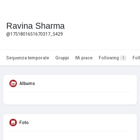
Ravina Sharma
@1751801651670317_5429
Sequenza temporale
Gruppi
Mi piace
Following
Fol
1
Albums
Foto